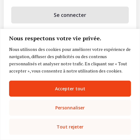
Se connecter
Se souvenir de moi
Nous respectons votre vie privée.
Mot de passe oublié ?
Nous utilisons des cookies pour améliorer votre expérience de
navigation, diffuser des publicités ou des contenus
Vous n’avez pas de compte ?
Inscrivez-vous
personnalisés et analyser notre trafic. En cliquant sur « Tout
accepter », vous consentez à notre utilisation des cookies.
Accepter tout
Personnaliser
Tout rejeter