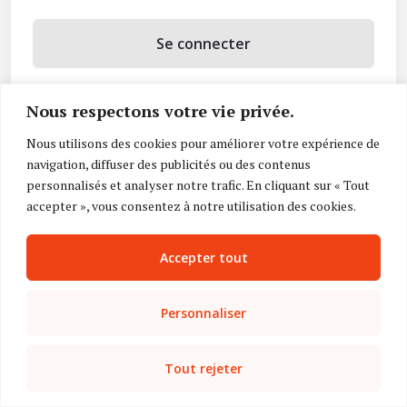
Se connecter
Se souvenir de moi
Nous respectons votre vie privée.
Mot de passe oublié ?
Nous utilisons des cookies pour améliorer votre expérience de
navigation, diffuser des publicités ou des contenus
Vous n’avez pas de compte ?
Inscrivez-vous
personnalisés et analyser notre trafic. En cliquant sur « Tout
accepter », vous consentez à notre utilisation des cookies.
Accepter tout
Personnaliser
Tout rejeter