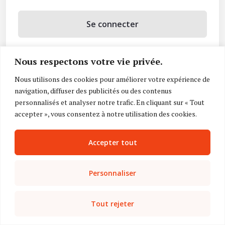
Se connecter
Se souvenir de moi
Nous respectons votre vie privée.
Mot de passe oublié ?
Nous utilisons des cookies pour améliorer votre expérience de
navigation, diffuser des publicités ou des contenus
Vous n’avez pas de compte ?
Inscrivez-vous
personnalisés et analyser notre trafic. En cliquant sur « Tout
accepter », vous consentez à notre utilisation des cookies.
Accepter tout
Personnaliser
Tout rejeter