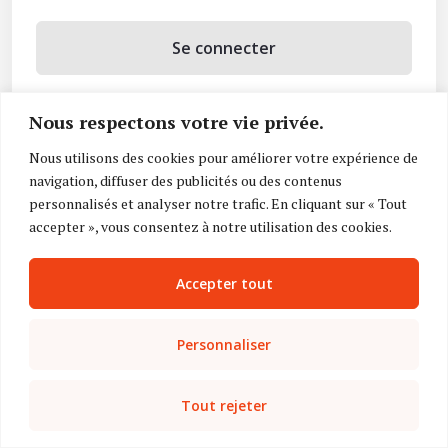
Se connecter
Se souvenir de moi
Nous respectons votre vie privée.
Mot de passe oublié ?
Nous utilisons des cookies pour améliorer votre expérience de
navigation, diffuser des publicités ou des contenus
Vous n’avez pas de compte ?
Inscrivez-vous
personnalisés et analyser notre trafic. En cliquant sur « Tout
accepter », vous consentez à notre utilisation des cookies.
Accepter tout
Personnaliser
Tout rejeter