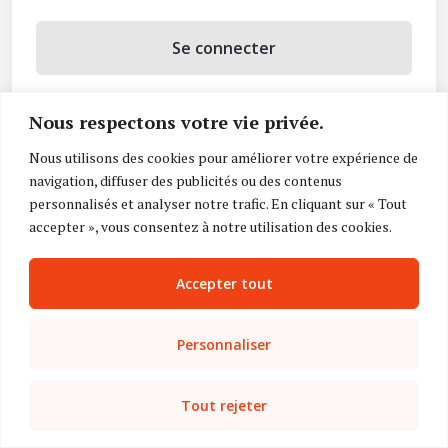
Se connecter
Se souvenir de moi
Nous respectons votre vie privée.
Mot de passe oublié ?
Nous utilisons des cookies pour améliorer votre expérience de
navigation, diffuser des publicités ou des contenus
Vous n’avez pas de compte ?
Inscrivez-vous
personnalisés et analyser notre trafic. En cliquant sur « Tout
accepter », vous consentez à notre utilisation des cookies.
Accepter tout
Personnaliser
Tout rejeter