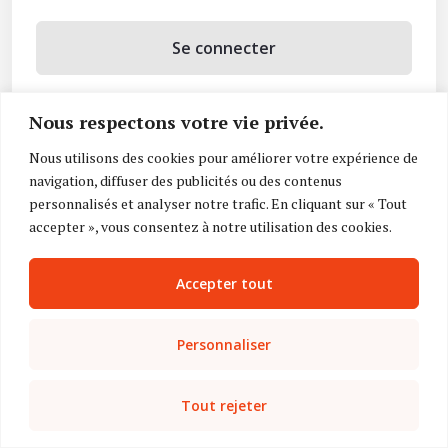
Se connecter
Se souvenir de moi
Nous respectons votre vie privée.
Mot de passe oublié ?
Nous utilisons des cookies pour améliorer votre expérience de
navigation, diffuser des publicités ou des contenus
Vous n’avez pas de compte ?
Inscrivez-vous
personnalisés et analyser notre trafic. En cliquant sur « Tout
accepter », vous consentez à notre utilisation des cookies.
Accepter tout
Personnaliser
Tout rejeter