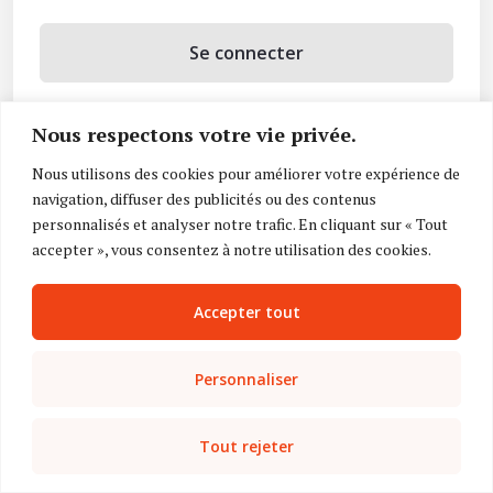
Se connecter
Se souvenir de moi
Nous respectons votre vie privée.
Mot de passe oublié ?
Nous utilisons des cookies pour améliorer votre expérience de
navigation, diffuser des publicités ou des contenus
Vous n’avez pas de compte ?
Inscrivez-vous
personnalisés et analyser notre trafic. En cliquant sur « Tout
accepter », vous consentez à notre utilisation des cookies.
Accepter tout
Personnaliser
Tout rejeter