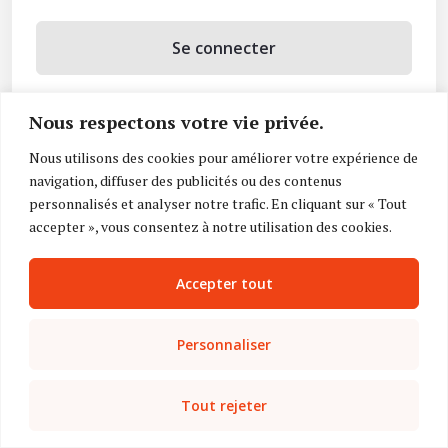
Se connecter
Se souvenir de moi
Nous respectons votre vie privée.
Mot de passe oublié ?
Nous utilisons des cookies pour améliorer votre expérience de
navigation, diffuser des publicités ou des contenus
Vous n’avez pas de compte ?
Inscrivez-vous
personnalisés et analyser notre trafic. En cliquant sur « Tout
accepter », vous consentez à notre utilisation des cookies.
Accepter tout
Personnaliser
Tout rejeter