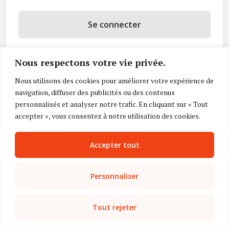
Se connecter
Se souvenir de moi
Nous respectons votre vie privée.
Mot de passe oublié ?
Nous utilisons des cookies pour améliorer votre expérience de
navigation, diffuser des publicités ou des contenus
Vous n’avez pas de compte ?
Inscrivez-vous
personnalisés et analyser notre trafic. En cliquant sur « Tout
accepter », vous consentez à notre utilisation des cookies.
Accepter tout
Personnaliser
Tout rejeter