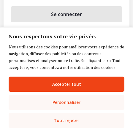
Se connecter
Se souvenir de moi
Nous respectons votre vie privée.
Mot de passe oublié ?
Nous utilisons des cookies pour améliorer votre expérience de
navigation, diffuser des publicités ou des contenus
Vous n’avez pas de compte ?
Inscrivez-vous
personnalisés et analyser notre trafic. En cliquant sur « Tout
accepter », vous consentez à notre utilisation des cookies.
Accepter tout
Personnaliser
Tout rejeter