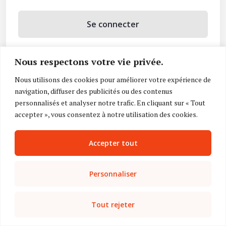
Se connecter
Se souvenir de moi
Nous respectons votre vie privée.
Mot de passe oublié ?
Nous utilisons des cookies pour améliorer votre expérience de
navigation, diffuser des publicités ou des contenus
Vous n’avez pas de compte ?
Inscrivez-vous
personnalisés et analyser notre trafic. En cliquant sur « Tout
accepter », vous consentez à notre utilisation des cookies.
Accepter tout
Personnaliser
Tout rejeter