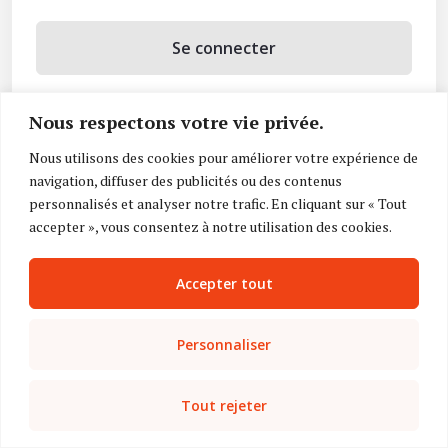
Se connecter
Se souvenir de moi
Nous respectons votre vie privée.
Mot de passe oublié ?
Nous utilisons des cookies pour améliorer votre expérience de
navigation, diffuser des publicités ou des contenus
Vous n’avez pas de compte ?
Inscrivez-vous
personnalisés et analyser notre trafic. En cliquant sur « Tout
accepter », vous consentez à notre utilisation des cookies.
Accepter tout
Personnaliser
Tout rejeter