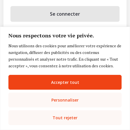
Se connecter
Se souvenir de moi
Nous respectons votre vie privée.
Mot de passe oublié ?
Nous utilisons des cookies pour améliorer votre expérience de
navigation, diffuser des publicités ou des contenus
Vous n’avez pas de compte ?
Inscrivez-vous
personnalisés et analyser notre trafic. En cliquant sur « Tout
accepter », vous consentez à notre utilisation des cookies.
Accepter tout
Personnaliser
Tout rejeter