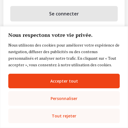
Se connecter
Se souvenir de moi
Nous respectons votre vie privée.
Mot de passe oublié ?
Nous utilisons des cookies pour améliorer votre expérience de
navigation, diffuser des publicités ou des contenus
Vous n’avez pas de compte ?
Inscrivez-vous
personnalisés et analyser notre trafic. En cliquant sur « Tout
accepter », vous consentez à notre utilisation des cookies.
Accepter tout
Personnaliser
Tout rejeter