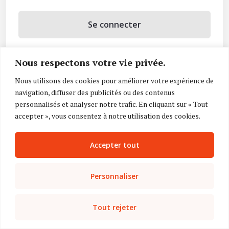
Se connecter
Se souvenir de moi
Nous respectons votre vie privée.
Mot de passe oublié ?
Nous utilisons des cookies pour améliorer votre expérience de
navigation, diffuser des publicités ou des contenus
Vous n’avez pas de compte ?
Inscrivez-vous
personnalisés et analyser notre trafic. En cliquant sur « Tout
accepter », vous consentez à notre utilisation des cookies.
Accepter tout
Personnaliser
Tout rejeter