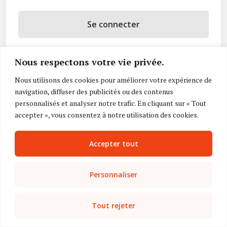
Se connecter
Se souvenir de moi
Nous respectons votre vie privée.
Mot de passe oublié ?
Nous utilisons des cookies pour améliorer votre expérience de
navigation, diffuser des publicités ou des contenus
Vous n’avez pas de compte ?
Inscrivez-vous
personnalisés et analyser notre trafic. En cliquant sur « Tout
accepter », vous consentez à notre utilisation des cookies.
Accepter tout
Personnaliser
Tout rejeter