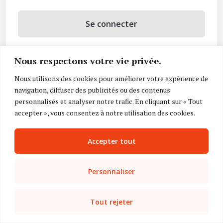
Se connecter
Se souvenir de moi
Nous respectons votre vie privée.
Mot de passe oublié ?
Nous utilisons des cookies pour améliorer votre expérience de
navigation, diffuser des publicités ou des contenus
Vous n’avez pas de compte ?
Inscrivez-vous
personnalisés et analyser notre trafic. En cliquant sur « Tout
accepter », vous consentez à notre utilisation des cookies.
Accepter tout
Personnaliser
Tout rejeter