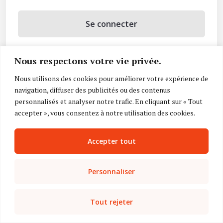
Se connecter
Se souvenir de moi
Nous respectons votre vie privée.
Mot de passe oublié ?
Nous utilisons des cookies pour améliorer votre expérience de
navigation, diffuser des publicités ou des contenus
Vous n’avez pas de compte ?
Inscrivez-vous
personnalisés et analyser notre trafic. En cliquant sur « Tout
accepter », vous consentez à notre utilisation des cookies.
Accepter tout
Personnaliser
Tout rejeter