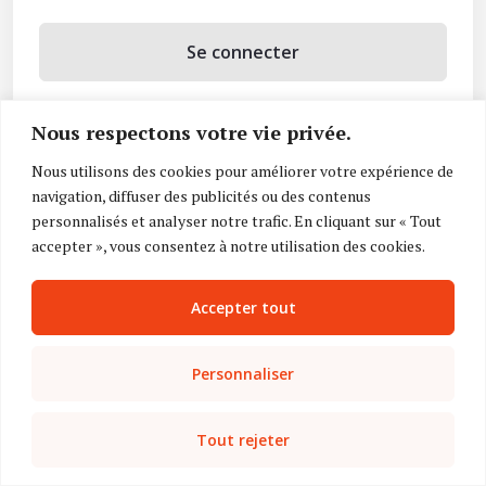
Se connecter
Se souvenir de moi
Nous respectons votre vie privée.
Mot de passe oublié ?
Nous utilisons des cookies pour améliorer votre expérience de
navigation, diffuser des publicités ou des contenus
Vous n’avez pas de compte ?
Inscrivez-vous
personnalisés et analyser notre trafic. En cliquant sur « Tout
accepter », vous consentez à notre utilisation des cookies.
Accepter tout
Personnaliser
Tout rejeter