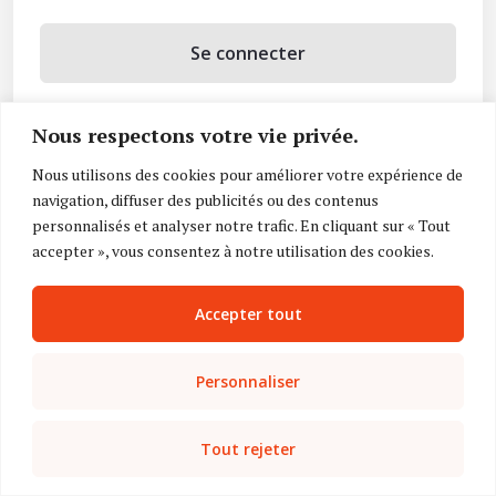
Se connecter
Se souvenir de moi
Nous respectons votre vie privée.
Mot de passe oublié ?
Nous utilisons des cookies pour améliorer votre expérience de
navigation, diffuser des publicités ou des contenus
Vous n’avez pas de compte ?
Inscrivez-vous
personnalisés et analyser notre trafic. En cliquant sur « Tout
accepter », vous consentez à notre utilisation des cookies.
Accepter tout
Personnaliser
Tout rejeter