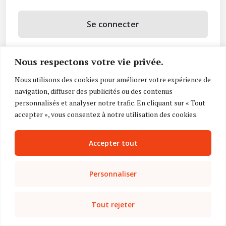
Se connecter
Se souvenir de moi
Nous respectons votre vie privée.
Mot de passe oublié ?
Nous utilisons des cookies pour améliorer votre expérience de
navigation, diffuser des publicités ou des contenus
Vous n’avez pas de compte ?
Inscrivez-vous
personnalisés et analyser notre trafic. En cliquant sur « Tout
accepter », vous consentez à notre utilisation des cookies.
Accepter tout
Personnaliser
Tout rejeter