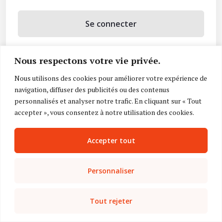
Se connecter
Se souvenir de moi
Nous respectons votre vie privée.
Mot de passe oublié ?
Nous utilisons des cookies pour améliorer votre expérience de
navigation, diffuser des publicités ou des contenus
Vous n’avez pas de compte ?
Inscrivez-vous
personnalisés et analyser notre trafic. En cliquant sur « Tout
accepter », vous consentez à notre utilisation des cookies.
Accepter tout
Personnaliser
Tout rejeter