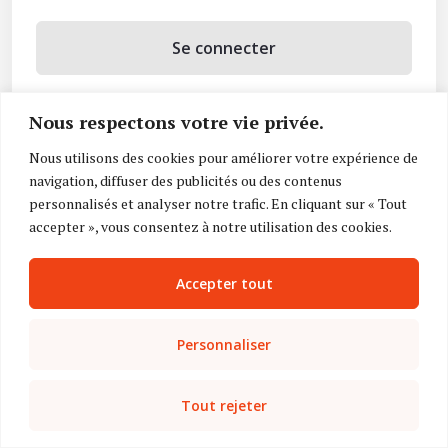
Se connecter
Se souvenir de moi
Nous respectons votre vie privée.
Mot de passe oublié ?
Nous utilisons des cookies pour améliorer votre expérience de
navigation, diffuser des publicités ou des contenus
Vous n’avez pas de compte ?
Inscrivez-vous
personnalisés et analyser notre trafic. En cliquant sur « Tout
accepter », vous consentez à notre utilisation des cookies.
Accepter tout
Personnaliser
Tout rejeter