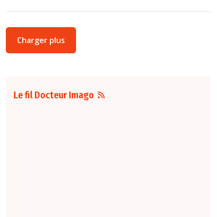
Charger plus
Le fil Docteur Imago
07 août
16:00
Pour la détection du
cancer du sein, les
performances
diagnostiques des
protocoles d'IRM
abrégée par
rapport à l'IRM
standard varient