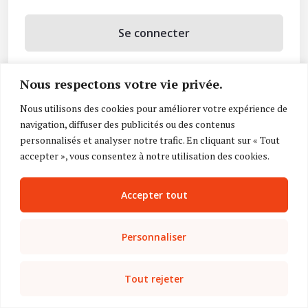
Se connecter
Se souvenir de moi
Nous respectons votre vie privée.
Mot de passe oublié ?
Nous utilisons des cookies pour améliorer votre expérience de
navigation, diffuser des publicités ou des contenus
Vous n’avez pas de compte ?
Inscrivez-vous
personnalisés et analyser notre trafic. En cliquant sur « Tout
accepter », vous consentez à notre utilisation des cookies.
Accepter tout
Personnaliser
Tout rejeter