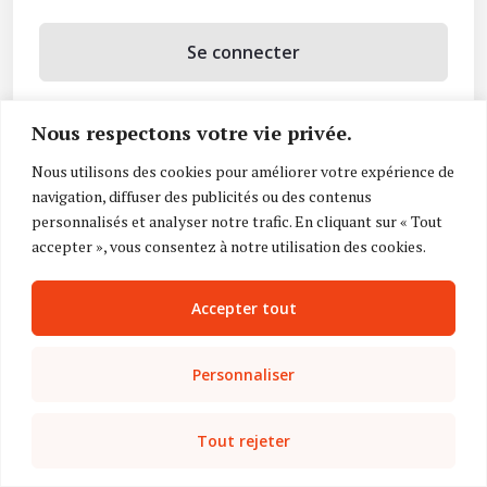
Se connecter
Se souvenir de moi
Nous respectons votre vie privée.
Mot de passe oublié ?
Nous utilisons des cookies pour améliorer votre expérience de
navigation, diffuser des publicités ou des contenus
Vous n’avez pas de compte ?
Inscrivez-vous
personnalisés et analyser notre trafic. En cliquant sur « Tout
accepter », vous consentez à notre utilisation des cookies.
Accepter tout
Personnaliser
Tout rejeter