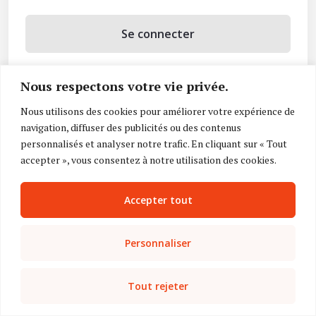
Se connecter
Se souvenir de moi
Nous respectons votre vie privée.
Mot de passe oublié ?
Nous utilisons des cookies pour améliorer votre expérience de
navigation, diffuser des publicités ou des contenus
Vous n’avez pas de compte ?
Inscrivez-vous
personnalisés et analyser notre trafic. En cliquant sur « Tout
accepter », vous consentez à notre utilisation des cookies.
Accepter tout
Personnaliser
Tout rejeter