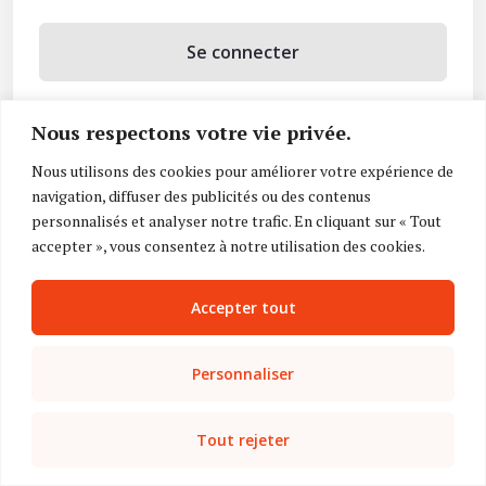
Se connecter
Se souvenir de moi
Nous respectons votre vie privée.
Mot de passe oublié ?
Nous utilisons des cookies pour améliorer votre expérience de
navigation, diffuser des publicités ou des contenus
Vous n’avez pas de compte ?
Inscrivez-vous
personnalisés et analyser notre trafic. En cliquant sur « Tout
accepter », vous consentez à notre utilisation des cookies.
Accepter tout
Personnaliser
Tout rejeter