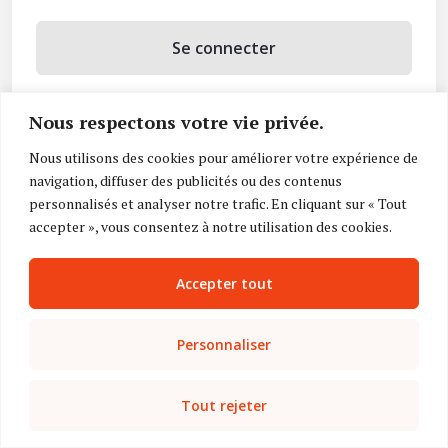
Se connecter
Se souvenir de moi
Nous respectons votre vie privée.
Mot de passe oublié ?
Nous utilisons des cookies pour améliorer votre expérience de
navigation, diffuser des publicités ou des contenus
Vous n’avez pas de compte ?
Inscrivez-vous
personnalisés et analyser notre trafic. En cliquant sur « Tout
accepter », vous consentez à notre utilisation des cookies.
Accepter tout
Personnaliser
Tout rejeter