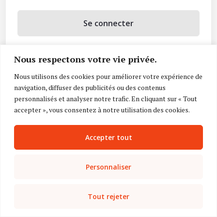
Se connecter
Se souvenir de moi
Nous respectons votre vie privée.
Mot de passe oublié ?
Nous utilisons des cookies pour améliorer votre expérience de
navigation, diffuser des publicités ou des contenus
Vous n’avez pas de compte ?
Inscrivez-vous
personnalisés et analyser notre trafic. En cliquant sur « Tout
accepter », vous consentez à notre utilisation des cookies.
Accepter tout
Personnaliser
Tout rejeter