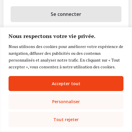
Se connecter
Se souvenir de moi
Nous respectons votre vie privée.
Mot de passe oublié ?
Nous utilisons des cookies pour améliorer votre expérience de
navigation, diffuser des publicités ou des contenus
Vous n’avez pas de compte ?
Inscrivez-vous
personnalisés et analyser notre trafic. En cliquant sur « Tout
accepter », vous consentez à notre utilisation des cookies.
Accepter tout
Personnaliser
Tout rejeter