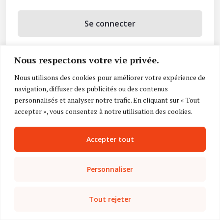
Se connecter
Se souvenir de moi
Nous respectons votre vie privée.
Mot de passe oublié ?
Nous utilisons des cookies pour améliorer votre expérience de
navigation, diffuser des publicités ou des contenus
Vous n’avez pas de compte ?
Inscrivez-vous
personnalisés et analyser notre trafic. En cliquant sur « Tout
accepter », vous consentez à notre utilisation des cookies.
Accepter tout
Personnaliser
Tout rejeter