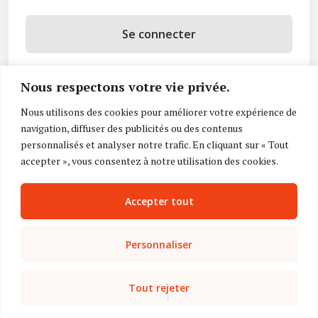
Se connecter
Se souvenir de moi
Nous respectons votre vie privée.
Mot de passe oublié ?
Nous utilisons des cookies pour améliorer votre expérience de
navigation, diffuser des publicités ou des contenus
Vous n’avez pas de compte ?
Inscrivez-vous
personnalisés et analyser notre trafic. En cliquant sur « Tout
accepter », vous consentez à notre utilisation des cookies.
Accepter tout
Personnaliser
Tout rejeter