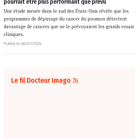
pourrait être plus performant que prévu
Une étude menée dans le sud des États-Unis révèle que les
programmes de dépistage du cancer du poumon détectent
davantage de cancers que ne le prévoyaient les grands essais
cliniques.
Publié le 06/07/2026
Le fil Docteur Imago
06 août
16:00
L'arrêté du 4 août
2026
fixant le
nombre d'étudiants
de troisième cycle
des études de