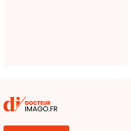
invasif de
l'insuffisance
rénale chronique,
et l'imagerie DWI
serait la séquence
la plus importante
(
étude
).