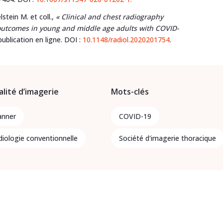
stein M. et coll.,
« Clinical and chest radiography
outcomes in young and middle age adults with COVID-
publication en ligne. DOI :
10.1148/radiol.2020201754
.
lité d’imagerie
Mots-clés
anner
COVID-19
diologie conventionnelle
Société d'imagerie thoracique