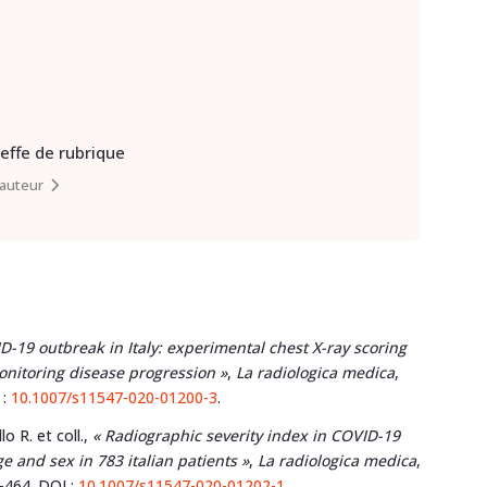
heffe de rubrique
l’auteur
D-19 outbreak in Italy: experimental chest X-ray scoring
onitoring disease progression »
,
La radiologica medica
,
 :
10.1007/s11547-020-01200-3
.
lo R. et coll.,
« Radiographic severity index in COVID-19
e and sex in 783 italian patients »
,
La radiologica medica
,
1-464. DOI :
10.1007/s11547-020-01202-1.