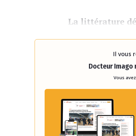
La littérature dé
Gilbert Ferretti observe qu’i
d’imageri
Il vous 
Docteur Imago r
Vous avez