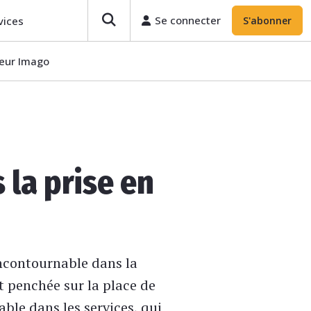
Se connecter
vices
S'abonner
teur Imago
 la prise en
ncontournable dans la
t penchée sur la place de
ble dans les services, qui