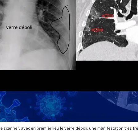
 scanner, avec en premier lieu le verre dépoli, une manifestation très fréq