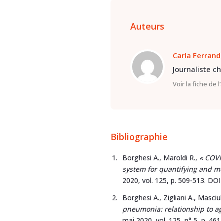
Auteurs
Carla Ferrand
Journaliste c
Voir la fiche de 
Bibliographie
Borghesi A., Maroldi R.,
« COVI
system for quantifying and m
2020, vol. 125, p. 509-513. DOI
Borghesi A., Zigliani A., Masciul
pneumonia: relationship to ag
mai 2020, vol. 125, n° 5, p. 46