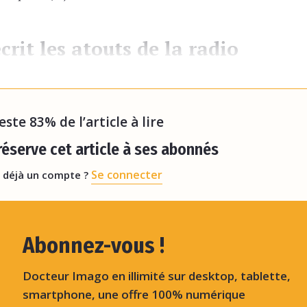
crit les atouts de la radio
l n’y a pas de consensus mondial
« ni sur la modalité
reste 83% de l’article à lire
éserve cet article à ses abonnés
Se connecter
 déjà un compte ?
Abonnez-vous !
Docteur Imago en illimité sur desktop, tablette,
smartphone, une offre 100% numérique