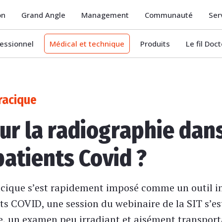
on
Grand Angle
Management
Communauté
Ser
essionnel
Médical et technique
Produits
Le fil Doc
racique
ur la radiographie dans
atients Covid ?
acique s’est rapidement imposé comme un outil i
ts COVID, une session du webinaire de la SIT s’es
e, un examen peu irradiant et aisément transporta