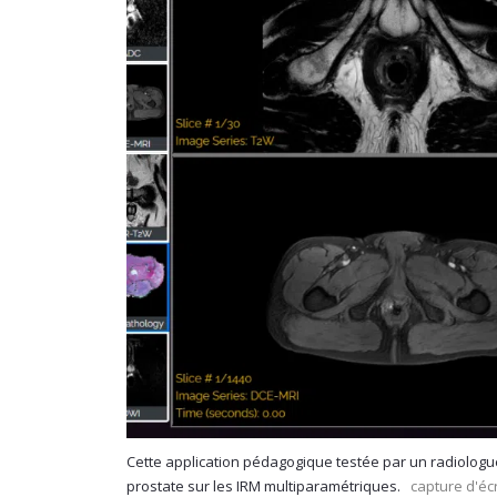
Cette application pédagogique testée par un radiologue
prostate sur les IRM multiparamétriques.
capture d'éc