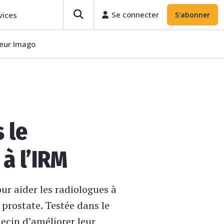
Se connecter
vices
S'abonner
teur Imago
 le
 à l’IRM
ur aider les radiologues à
prostate. Testée dans le
ecin d’améliorer leur