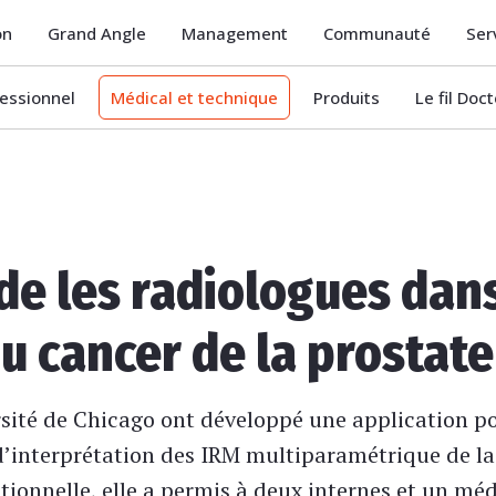
on
Grand Angle
Management
Communauté
Ser
essionnel
Médical et technique
Produits
Le fil Doc
de les radiologues dans
u cancer de la prostate
rsité de Chicago ont développé une application po
d’interprétation des IRM multiparamétrique de la 
ionnelle, elle a permis à deux internes et un méd