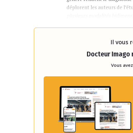
déplorent les auteurs de l’ét
plusieurs modalités bidimensi
traduire la pathologie trouvé
décrivent-
Il vous 
Docteur Imago r
Vous avez