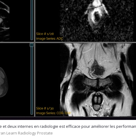
 et deux internes en radiologie est efficace pour améliorer les performan
ran Learn Radiology Prostate