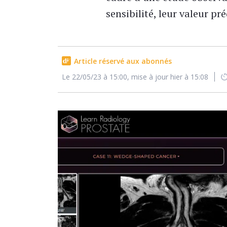
sensibilité, leur valeur pr
Article réservé aux abonnés
Le 22/05/23 à 15:00, mise à jour hier à 15:08