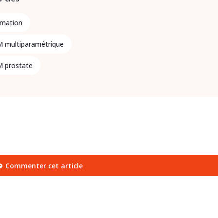
rmation
M multiparamétrique
M prostate
Commenter cet article