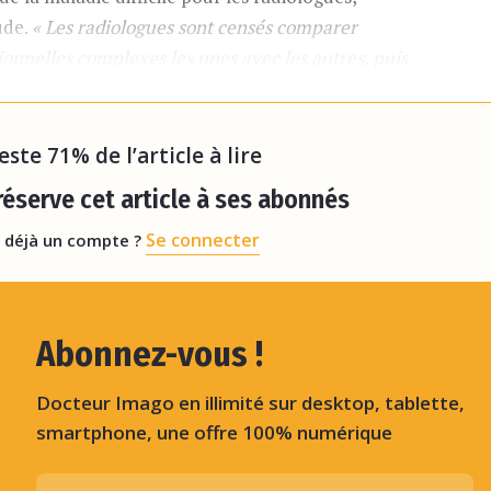
ude.
« Les radiologues sont censés comparer
onnelles complexes les unes avec les autres, puis
e dans la prostate du patient en trois dimensions
,
reste 71% de l’article à lire
éserve cet article à ses abonnés
Se connecter
 déjà un compte ?
Abonnez-vous !
Docteur Imago en illimité sur desktop, tablette,
smartphone, une offre 100% numérique