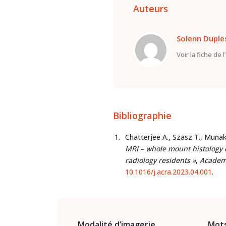
Auteurs
Solenn Duple
Voir la fiche de 
Bibliographie
Chatterjee A., Szasz T., Munak
MRI – whole mount histology c
radiology residents »
,
Academ
10.1016/j.acra.2023.04.001
.
Modalité d’imagerie
Mots