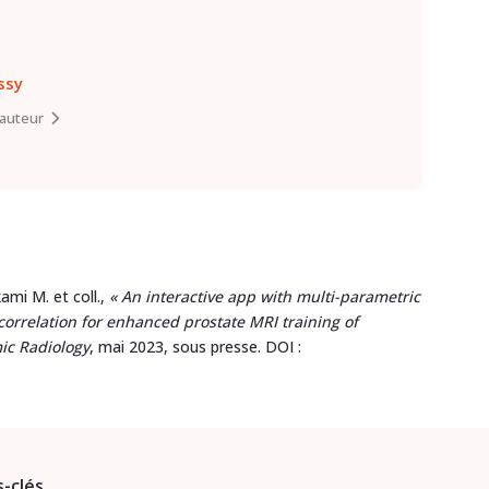
ssy
l’auteur
ami M. et coll.,
« An interactive app with multi-parametric
orrelation for enhanced prostate MRI training of
ic Radiology
, mai 2023, sous presse. DOI :
-clés