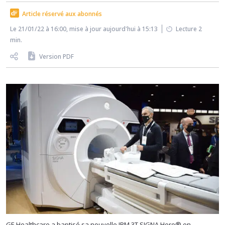
Article réservé aux abonnés
Le 21/01/22 à 16:00, mise à jour aujourd'hui à 15:13
Lecture 2
min.
Version PDF
GE Healthcare a baptisé sa nouvelle IRM 3T SIGNA Hero® en