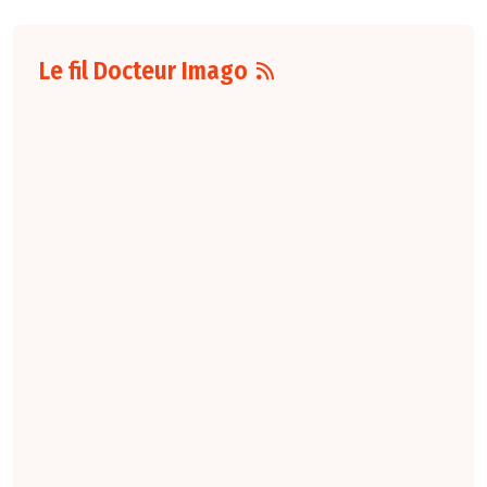
Le fil Docteur Imago
07 août
16:00
Pour la détection
du cancer du sein,
les performances
diagnostiques des
protocoles d'IRM
abrégée par
rapport à l'IRM
standard varient
selon le protocole
et le contexte
clinique. La
technique FAST
conserve une