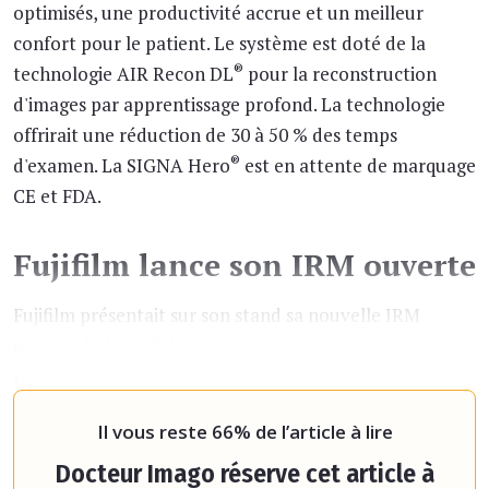
optimisés, une productivité accrue et un meilleur
confort pour le patient. Le système est doté de la
®
technologie AIR Recon DL
pour la reconstruction
d'images par apprentissage profond. La technologie
offrirait une réduction de 30 à 50 % des temps
®
d'examen. La SIGNA Hero
est en attente de marquage
CE et FDA.
Fujifilm lance son IRM ouverte
Fujifilm présentait sur son stand sa nouvelle IRM
®
ouverte Velocity
. Le système est conçu pour
rationaliser le flux de travail et améliorer l'expérience
du patient, indique la
Il vous reste 66% de l’article à lire
Docteur Imago réserve cet article à