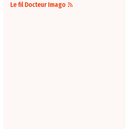
Le fil Docteur Imago
07 août
16:00
Pour la détection
du cancer du sein,
les performances
diagnostiques des
protocoles d'IRM
abrégée par
rapport à l'IRM
standard varient
selon le protocole
et le contexte
clinique. La
technique FAST
conserve une
sensibilité élevée,
tandis que la
combinaison FAST +