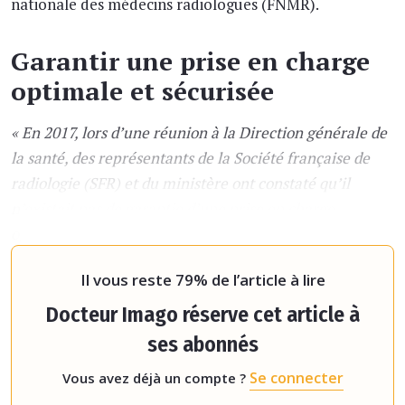
nationale des médecins radiologues (FNMR).
Garantir une prise en charge
optimale et sécurisée
« En 2017, lors d’une réunion à la Direction générale de
la santé, des représentants de la Société française de
radiologie (SFR) et du ministère ont constaté qu’il
n’existait pas de garantie d’une prise en charge
optimale et en toute sécurité des patients en imagerie
médicale
, explique ce dernier.
De nombreux site
Il vous reste 79% de l’article à lire
Docteur Imago réserve cet article à
ses abonnés
Se connecter
Vous avez déjà un compte ?