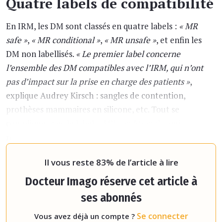
Quatre labels de compatibilité
En IRM, les DM sont classés en quatre labels :
« MR
safe »
,
« MR conditional »
,
« MR unsafe »
, et enfin les
DM non labellisés.
« Le premier label concerne
l’ensemble des DM compatibles avec l’IRM, qui n’ont
pas d’impact sur la prise en charge des patients »
,
explique Audrey Kirsch : sangles de contention,
prothèses mammaires en silicone, etc. Tout se
complique avec le label
« MR conditional »
, qui
regroupe les DM compatibles avec l’IRM suivant des
modalités spéc
Il vous reste 83% de l’article à lire
Docteur Imago réserve cet article à
ses abonnés
Se connecter
Vous avez déjà un compte ?