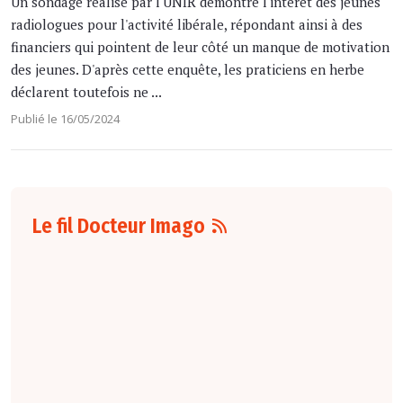
Un sondage réalisé par l'UNIR démontre l'intérêt des jeunes
radiologues pour l'activité libérale, répondant ainsi à des
financiers qui pointent de leur côté un manque de motivation
des jeunes. D'après cette enquête, les praticiens en herbe
déclarent toutefois ne ...
Publié le 16/05/2024
Le fil Docteur Imago
07 août
7:10
La Société nord-
américaine de
radiologie (RSNA)
annonce le
lancement de son