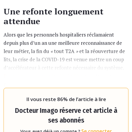
Une refonte longuement
attendue
Alors que les personnels hospitaliers réclamaient
depuis plus d’un an une meilleure reconnaissance de
leur métier, la fin du
«
tout T2A
»
et la réouverture de
lits, la crise de la COVID-19 est venue mettre un coup
d’accélérateur à cette refonte nécessaire du système.
Parmi les engagements clés du Ségur
, on trouve
notamment le recrutement de 15 000 soignants à
l’hôpital public, une augm
Il vous reste 86% de l’article à lire
Docteur Imago réserve cet article à
ses abonnés
Se connecter
Vous avez déjà un compte ?