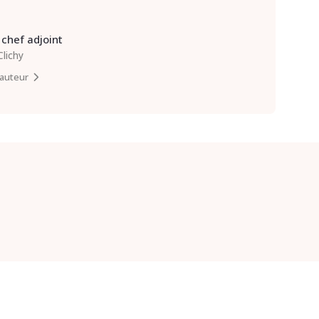
chef adjoint
Clichy
l’auteur