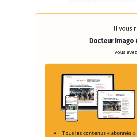
manifestement bien intégré le
dépistages mais nous avons d
dans le d
Il vous 
Docteur Imago r
Vous avez
Tous les contenus « abonnés »