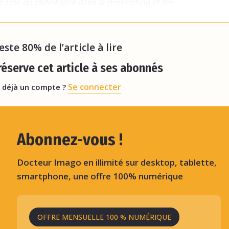
 rôle du radiologue dans la prévention et les
u mal à améliorer la participation, notamment
reste 80% de l’article à lire
éserve cet article à ses abonnés
Se connecter
 déjà un compte ?
Abonnez-vous !
Docteur Imago en illimité sur desktop, tablette,
smartphone, une offre 100% numérique
OFFRE MENSUELLE 100 % NUMÉRIQUE