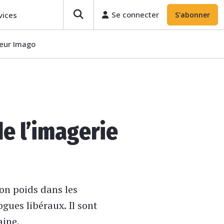
Se connecter
vices
S'abonner
teur Imago
de l’imagerie
on poids dans les
gues libéraux. Il sont
aine.