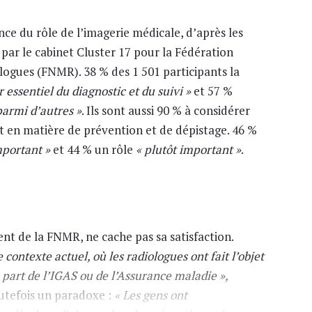
nce du rôle de l’imagerie médicale, d’après les
par le cabinet Cluster 17 pour la Fédération
logues (FNMR). 38 % des 1 501 participants la
r essentiel du diagnostic et du suivi »
et 57 %
parmi d’autres »
. Ils sont aussi 90 % à considérer
t en matière de prévention et de dépistage. 46 %
mportant »
et 44 % un rôle
« plutôt important »
.
nt de la FNMR, ne cache pas sa satisfaction.
contexte actuel, où les radiologues ont fait l’objet
part de l’IGAS ou de l’Assurance maladie »,
outefois un paradoxe :
« Les gens ont