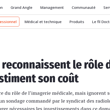
on
Grand Angle
Management
Communauté
Ser
essionnel
Médical et technique
Produits
Le fil Doc
 reconnaissent le rôle 
stiment son coût
e du rôle de l’imagerie médicale, mais ignorent s
 un sondage commandé par le syndicat des radiolo
uger nécessaires les investissements dans ce dom