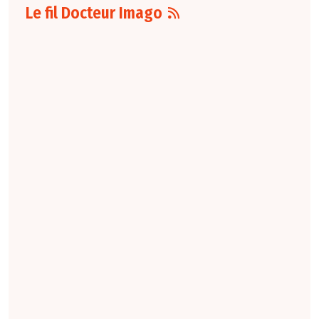
Le fil Docteur Imago
07 août
16:00
Pour la détection
du cancer du sein,
les performances
diagnostiques des
protocoles d'IRM
abrégée par
rapport à l'IRM
standard varient
selon le protocole
et le contexte
clinique. La
technique FAST
conserve une
sensibilité élevée,
tandis que la
combinaison FAST +