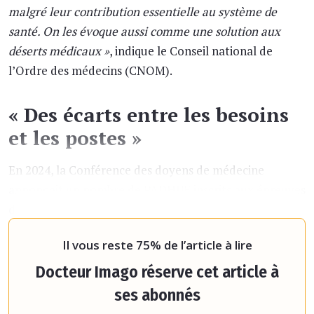
malgré leur contribution essentielle au système de
santé. On les évoque aussi comme une solution aux
déserts médicaux »
, indique le Conseil national de
l’Ordre des médecins (CNOM).
« Des écarts entre les besoins
et les postes »
En 2024, la Conférence des doyens de médecine
annonçait un nombre de PADHUE inscrits aux épreuves
de vérification des connaissances (EVC) à 18 000, avec
un quota national qui limite le nombre de postes ouv
Il vous reste 75% de l’article à lire
Docteur Imago réserve cet article à
ses abonnés