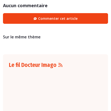
Aucun commentaire
Commenter cet article
Sur le même thème
Le fil Docteur Imago
06 août
16:00
L'arrêté du 4 août
2026
fixant le
nombre d'étudiants
de troisième cycle