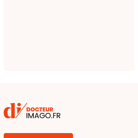
invasif de
l'insuffisance
rénale chronique,
et l'imagerie DWI
serait la séquence
la plus importante
(
étude
).