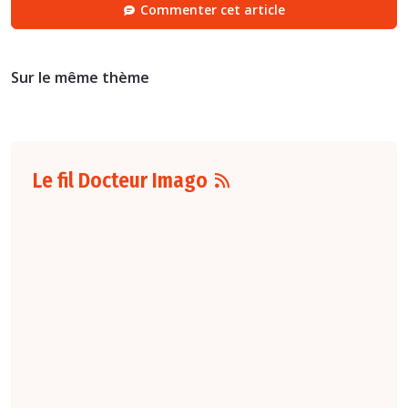
Commenter cet article
Sur le même thème
Le fil Docteur Imago
10 août
7:00
Radiopédiatrie
Un
algorithme
entraîné à
partir de
données
adultes testé