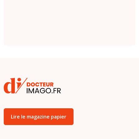
indications émises
par des cliniciens
(
étude
).
Lire le magazine papier