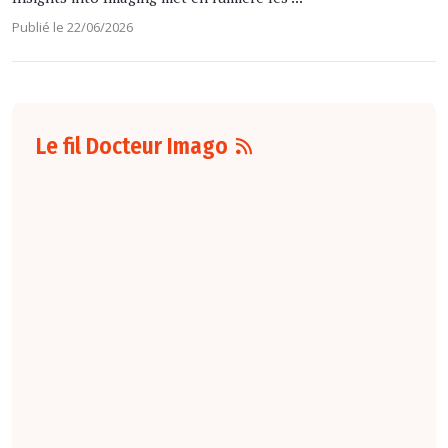
Publié le 22/06/2026
Le fil Docteur Imago
07 août
16:00
Pour la détection
du cancer du sein,
les performances
diagnostiques des
protocoles d'IRM
abrégée par
rapport à l'IRM
standard varient
selon le protocole
et le contexte