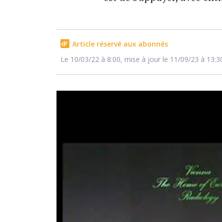
Article réservé aux abonnés
Le 10/03/22 à 8:00, mise à jour le 11/09/23 à 13:3