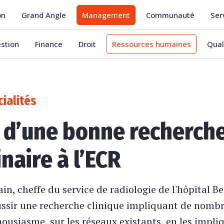
on
Grand Angle
Management
Communauté
Ser
stion
Finance
Droit
Ressources humaines
Qual
ialités
s d’une bonne recherche
inaire à l’ECR
ain, cheffe du service de radiologie de l'hôpital B
ssir une recherche clinique impliquant de nombre
housiasme, sur les réseaux existants, en les impl