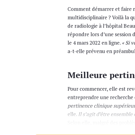
Comment démarrer et faire ré
multidisciplinaire ? Voilà la q
de radiologie à l’hôpital Bea
répondre lors d’une session d
le 4 mars 2022 en ligne.
« Si v
a-t-elle prévenu en préambul
Meilleure perti
Pour commencer, elle est rev
entreprendre une recherche cl
pertinence clinique supérieur
elle.
Il s’agit d’être ensemble
Selon elle, malgré des problèm
existe déjà une collaboration