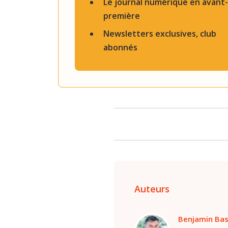
Le journal numérique en avant-
première
Newsletters exclusives, club
abonnés
Auteurs
Benjamin Ba