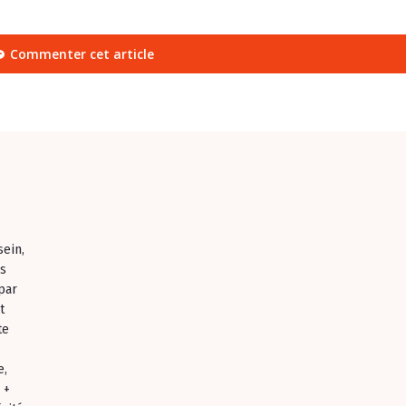
Commenter cet article
sein,
es
par
t
te
e,
 +