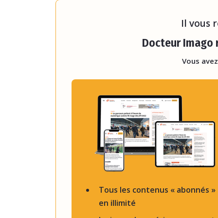
d’organes, les anatomopatholog
Il vous 
Docteur Imago r
Vous avez
Tous les contenus « abonnés »
en illimité