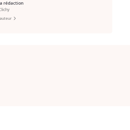
la rédaction
Clichy
l’auteur