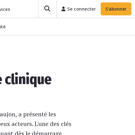
Se connecter
vices
S'abonner
ité
 clinique
eaujon, a présenté les
ux acteurs. L'une des clés
iquant dès le démarrage.