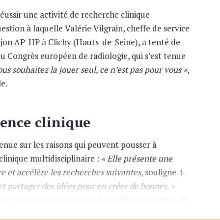
ussir une activité de recherche clinique
uestion à laquelle Valérie Vilgrain, cheffe de service
ujon AP-HP à Clichy (Hauts-de-Seine), a tenté de
u Congrès européen de radiologie, qui s’est tenue
ous souhaitez la jouer seul, ce n’est pas pour vous »
,
e.
nence clinique
enue sur les raisons qui peuvent pousser à
inique multidisciplinaire :
« Elle présente une
e et accélère les recherches suivantes
, souligne-t-
 et partager des idées pour en créer de bonnes. »
es d’ego, c’est d’autant plus facile à réaliser qu’il
 clinique, notamment avec les spécialistes