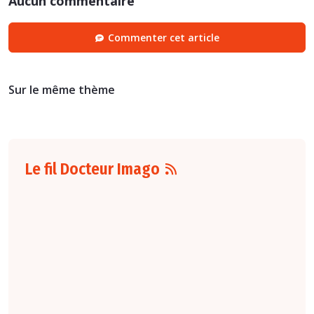
Aucun commentaire
Commenter cet article
Sur le même thème
Le fil Docteur Imago
07 août
16:00
Pour la détection
du cancer du sein,
les performances
diagnostiques des
protocoles d'IRM