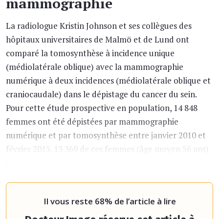
mammographie
La radiologue Kristin Johnson et ses collègues des
hôpitaux universitaires de Malmö et de Lund ont
comparé la tomosynthèse à incidence unique
(médiolatérale oblique) avec la mammographie
numérique à deux incidences (médiolatérale oblique et
craniocaudale) dans le dépistage du cancer du sein.
Pour cette étude prospective en population, 14 848
femmes ont été dépistées par mammographie
numérique et par tomosynthèse entre janvier 2010 et
février 2015. 13 369 de ces femmes (âge moyen 56 ans)
ont été appariées avec 26 738 femmes d’un groupe
témoin (âge moyen 56 ans) qui avaient eu un dépistage
par mammographie numérique sur
Il vous reste 68% de l’article à lire