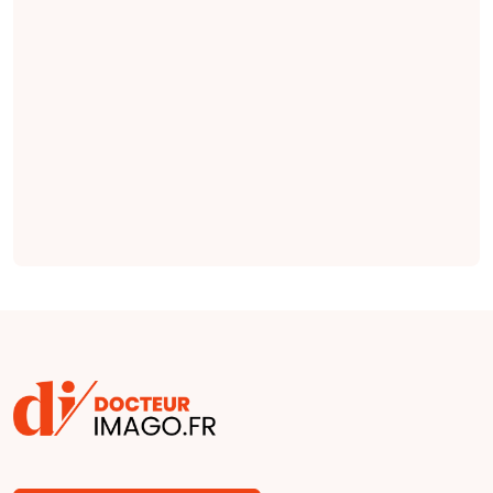
pertinentes en
radiologie qui
seraient plus
complètes et plus
factuelles que les
indications émises
par des cliniciens
(
étude
).