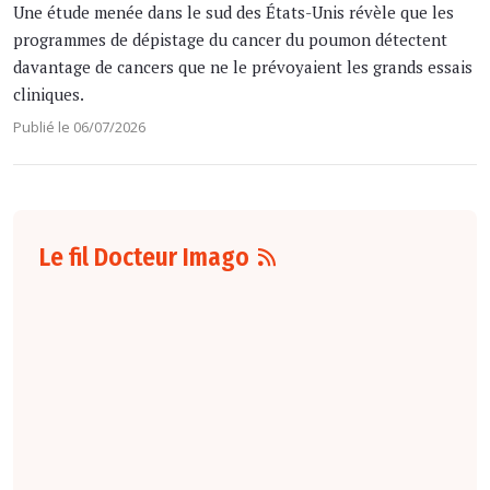
Une étude menée dans le sud des États-Unis révèle que les
programmes de dépistage du cancer du poumon détectent
davantage de cancers que ne le prévoyaient les grands essais
cliniques.
Publié le 06/07/2026
Le fil Docteur Imago
07 août
16:00
Pour la détection
du cancer du sein,
les performances
diagnostiques des
protocoles d'IRM
abrégée par