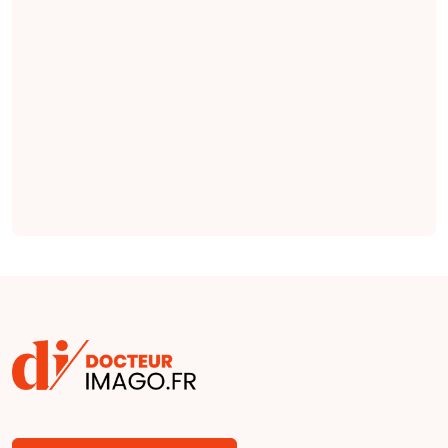
radiologie qui
seraient plus
complètes et plus
factuelles que les
indications émises
par des cliniciens
(
étude
).