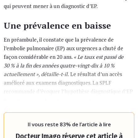
qui peuvent mener à un diagnostic d’EP.
Une prévalence en baisse
En préambule, il constate que la prévalence de
l’embolie pulmonaire (EP) aux urgences a chuté de
façon considérable en 20 ans.
« Le taux est passé de
30 % à la fin des années quatre-vingt-dix à 10 %
actuellement »
, détaille-t-il.
Le résultat d’un accès
amélioré aux examens diagnostiques. La SPLF
recommande d’évoquer l’hypothèse diagnostique d’EP
devant une symptomatologie évocatrice,
« en se
focalisant sur la dyspnée, la douleur thoracique et
éventuellement un malaise q
Il vous reste 83% de l’article à lire
Docteur Imago réserve cet article à